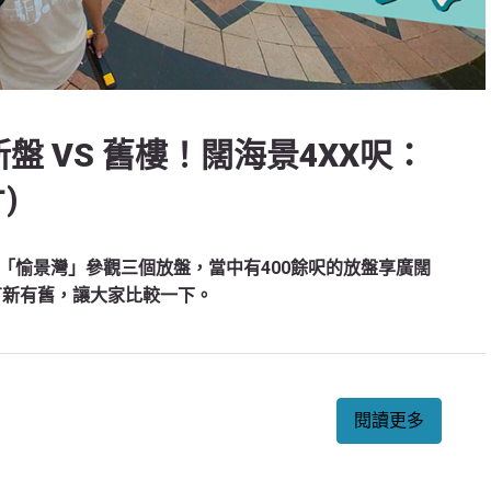
盤 VS 舊樓！闊海景4XX呎：
)
「愉景灣」參觀三個放盤，當中有400餘呎的放盤享廣闊
有新有舊，讓大家比較一下。
閱讀更多