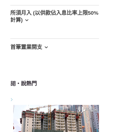
所須月入 (以供款佔入息比率上限50%
計算)
首筆置業開支
胡‧說熱門