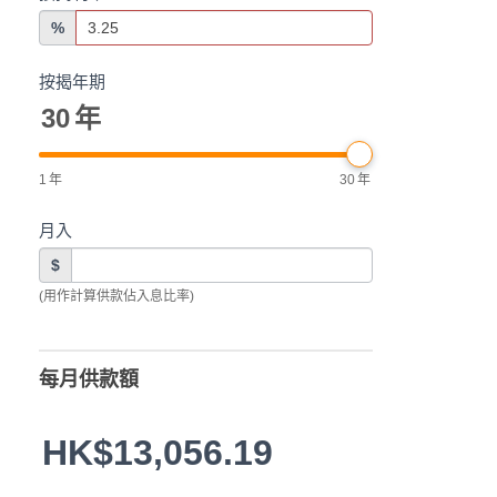
%
按揭年期
30
年
1
年
30
年
月入
$
(用作計算供款佔入息比率)
每月供款額
HK$13,056.19