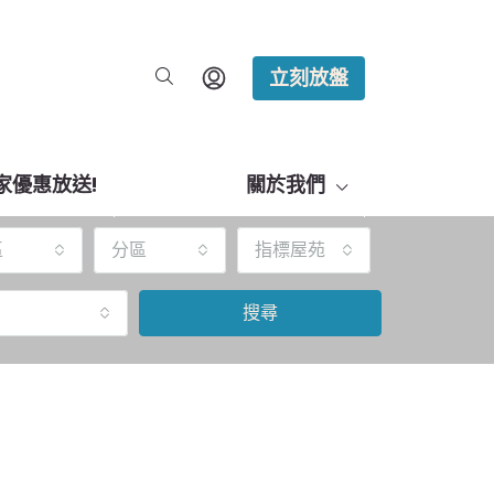
立刻放盤
家優惠放送!
關於我們
區
分區
指標屋苑
搜尋