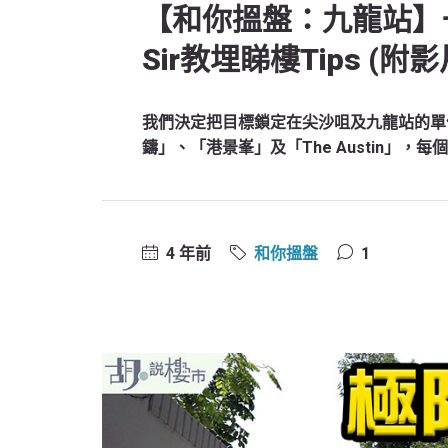
【和你搵盤：九龍站】一
Sir教埋睇樓Tips (附影
我們決定把目標鎖定在尖沙咀及九龍站的單
鑄」、「港景峯」及「The Austin」
4 年前
和你搵盤
1