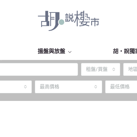
搵盤與放盤
胡‧說獨
租盤/買盤
地
最高價格
最低價格