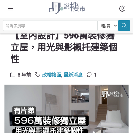
主頁
驗樓及裝修設計
改樓換面
【室內設計】596萬裝修獨立屋，用光與影襯托建築個性
【室內設計】596萬裝修獨
立屋，用光與影襯托建築個
性
6 年前
改樓換面
,
最新消息
1