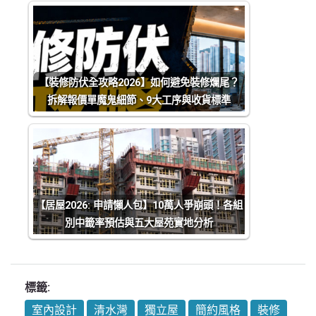
【裝修防伏全攻略2026】如何避免裝修爛尾？
拆解報價單魔鬼細節、9大工序與收貨標準
【居屋2026: 申請懶人包】10萬人爭崩頭！各組
別中籤率預估與五大屋苑實地分析
標籤:
室內設計
清水灣
獨立屋
簡約風格
裝修