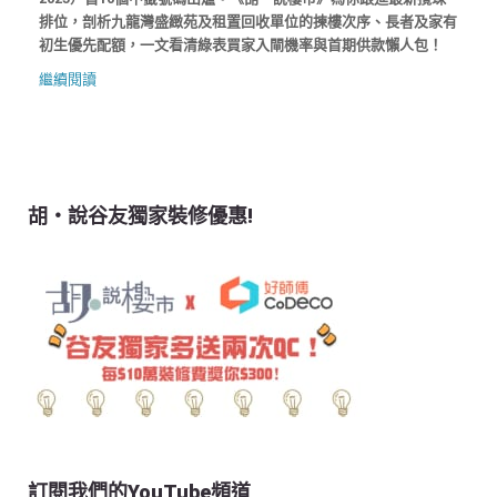
排位，剖析九龍灣盛緻苑及租置回收單位的揀樓次序、長者及家有
初生優先配額，一文看清綠表買家入閘機率與首期供款懶人包！
繼續閱讀
胡‧說谷友獨家裝修優惠!
訂閱我們的YouTube頻道