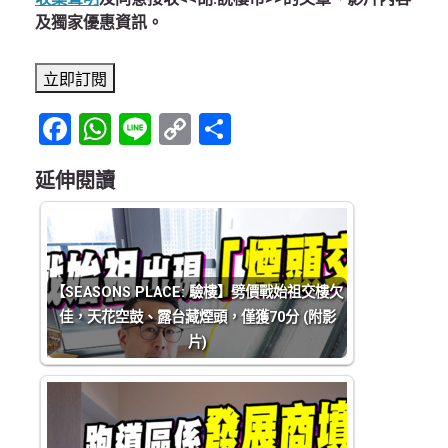
及獨家優惠資訊。
Facebook
WhatsApp
Line
Copy
Share
Link
延伸閱讀
【SEASONS PLACE: 驗樓】劈價戰始祖交樓欠
佳，天花空鼓、露台藏煙頭，僅獲70分 (附影
片)