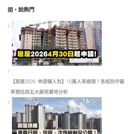
胡‧說熱門
【居屋2026: 申請懶人包】10萬人爭崩頭！各組別中籤
率預估與五大屋苑實地分析