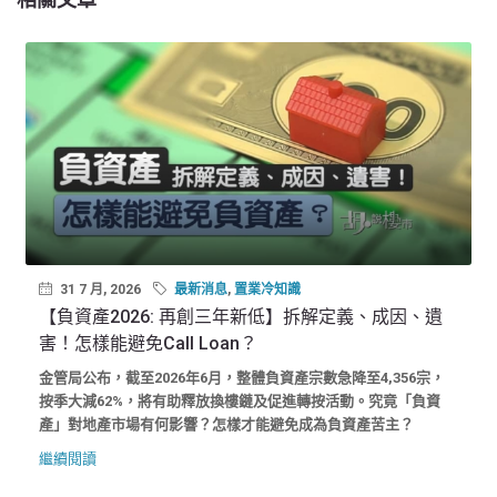
31 7 月, 2026
最新消息
,
置業冷知識
【負資產2026: 再創三年新低】拆解定義、成因、遺
害！怎樣能避免Call Loan？
金管局公布，截至2026年6月，整體負資產宗數急降至4,356宗，
按季大減62%，將有助釋放換樓鏈及促進轉按活動。究竟「負資
產」對地產市場有何影響？怎樣才能避免成為負資產苦主？
繼續閱讀