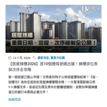
13 7 月, 2026
最新消息
,
置業冷知識
【居屋揀樓2026】首10個攪珠號碼出爐！揀樓排位表
與次序全攻略
新一期居屋已截止申請！交表後何時才公佈居屋攪珠結果？《胡‧
說樓市》為你全面剖析居屋揀樓實戰攻略，一文看清最新綠白表
5:5 揀樓次序、長者初生隊及青年計劃籌號機制，並教你準備揀樓
當日的銀行本票與必備文件！
繼續閱讀