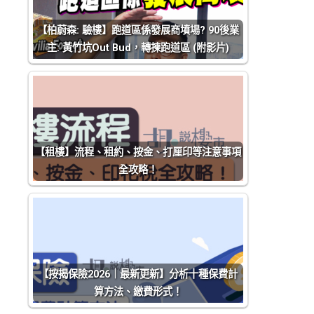
【柏蔚森: 驗樓】跑道區係發展商墳場? 90後業
主: 黃竹坑Out Bud，轉揀跑道區 (附影片)
【租樓】流程、租約、按金、打厘印等注意事項
全攻略！
【按揭保險2026｜最新更新】分析十種保費計
算方法、繳費形式！