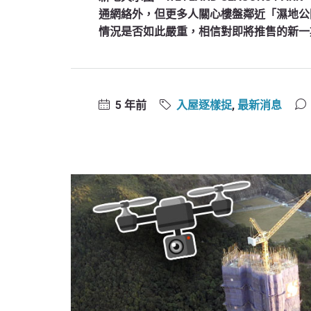
通網絡外，但更多人關心樓盤鄰近「濕地公
情況是否如此嚴重，相信對即將推售的新一
5 年前
入屋逐樣捉
,
最新消息