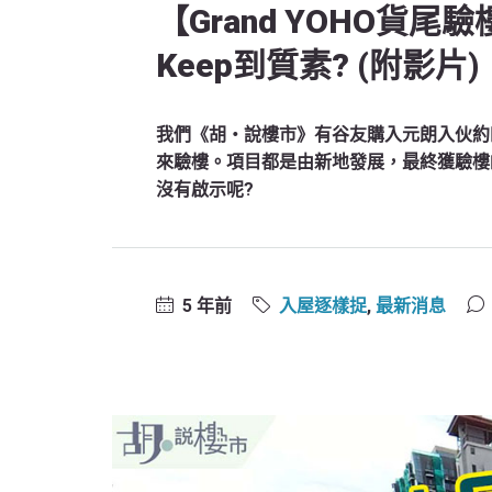
【Grand YOHO貨
Keep到質素? (附影片)
我們《胡‧說樓市》有谷友購入元朗入伙約四
來驗樓。項目都是由新地發展，最終獲驗樓師給
沒有啟示呢?
5 年前
入屋逐樣捉
,
最新消息