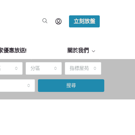
立刻放盤
家優惠放送!
關於我們
區
分區
指標屋苑
搜尋