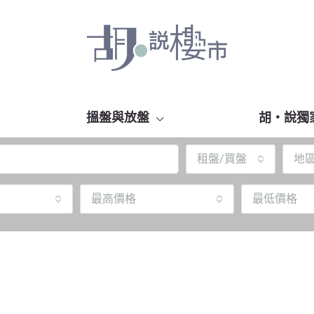
搵盤與放盤
胡‧說獨
租盤/買盤
地
最高價格
最低價格