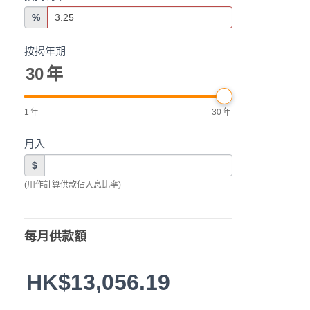
%
按揭年期
30
年
1
年
30
年
月入
$
(用作計算供款佔入息比率)
每月供款額
HK$13,056.19