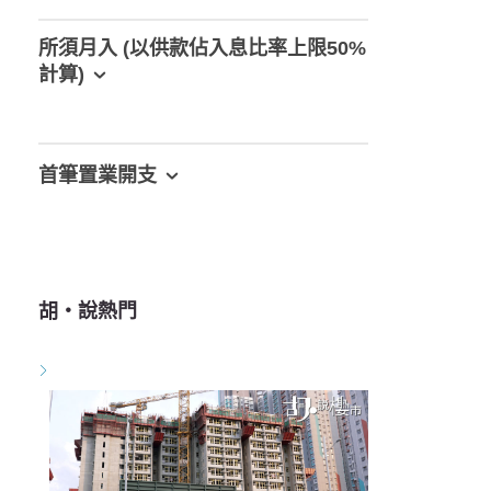
所須月入 (以供款佔入息比率上限50%
計算)
首筆置業開支
胡‧說熱門