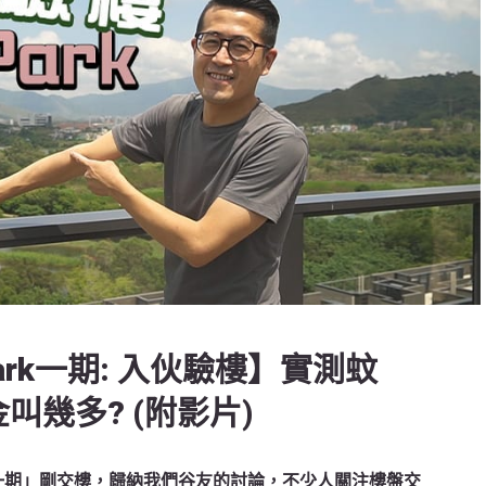
s Park一期: 入伙驗樓】實測蚊
叫幾多? (附影片)
PARK一期」剛交樓，歸納我們谷友的討論，不少人關注樓盤交