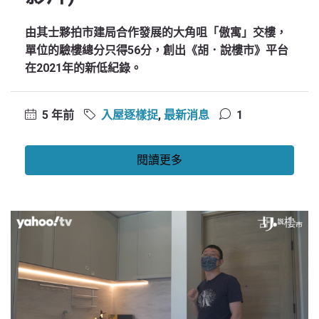
由其士夥拍市建局合作發展的大角咀「傲寓」交樓，
單位的驗樓總分只得56分，創出《胡．說樓市》平台
在2021年的新低紀錄。
5 年前
入屋逐樣捉
,
最新消息
1
閱讀更多