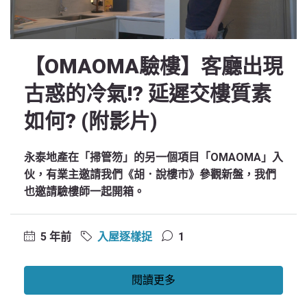
【OMAOMA驗樓】客廳出現
古惑的冷氣!? 延遲交樓質素
如何? (附影片)
永泰地產在「掃管笏」的另一個項目「OMAOMA」入
伙，有業主邀請我們《胡．說樓市》參觀新盤，我們
也邀請驗樓師一起開箱。
5 年前
入屋逐樣捉
1
閱讀更多