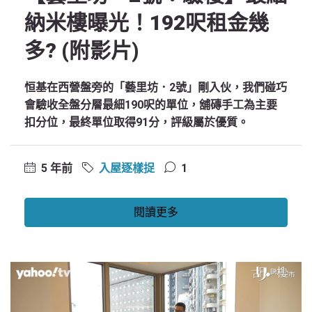
納米樓曝光！192呎租金幾
多? (附影片)
恒基在西營盤旁的「藝里坊．2號」剛入伙，我們碰巧
會驗收全盤分層最細190呎的單位，舖磚手工為主要
扣分位，最終單位取得91分，評級屬於優質。
5 年前
入屋逐樣捉
1
閱讀更多