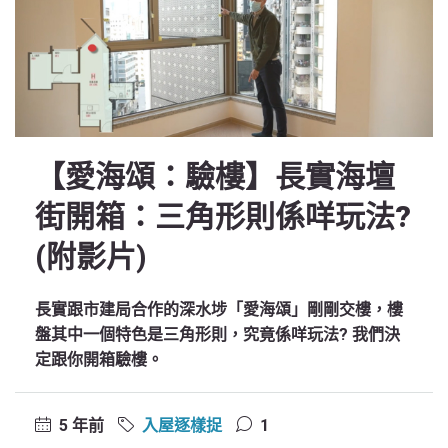
【愛海頌：驗樓】長實海壇
街開箱：三角形則係咩玩法?
(附影片)
長實跟市建局合作的深水埗「愛海頌」剛剛交樓，樓
盤其中一個特色是三角形則，究竟係咩玩法? 我們決
定跟你開箱驗樓。
5 年前
入屋逐樣捉
1