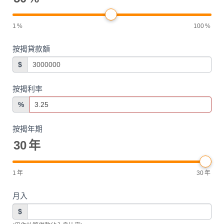
1
%
100
%
按揭貸款額
$
按揭利率
%
按揭年期
30
年
1
年
30
年
月入
$