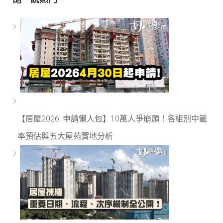
【居屋2026: 申請懶人包】10萬人爭崩頭！各組別中籤
率預估與五大屋苑實地分析