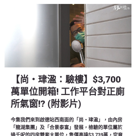
【尚‧珒溋：驗樓】$3,700
萬單位開箱! 工作平台對正廁
所氣窗!? (附影片)
今集我們來到啟德站西南面的「尚‧珒溋」，由內房
「龍湖集團」及「合景泰富」發展，檢驗的單位屬於
過千呎的四房雙套大單位，售價高達$3,739萬，究竟