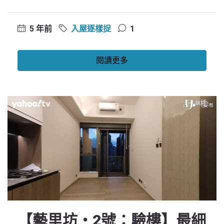
5 年前
入屋逐樣捉
1
閱讀更多
【藝里坊‧2號：驗樓】最細