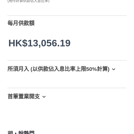
(用作計算供款佔入息比率)
每月供款額
HK$13,056.19
所須月入 (以供款佔入息比率上限50%計算)
首筆置業開支
胡‧說熱門