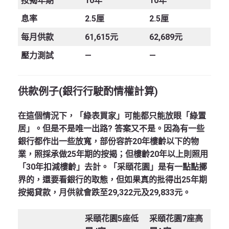
按揭年期
10年
10年
息率
2.5厘
2.5厘
每月供款
61,615元
62,689元
壓力測試
—
—
供款例子
(
銀行行駛酌情權計算
)
在這個情況下，「綠表買家」可能都只能放眼「綠置
居」。但是不是唯一出路? 答案又不是。因為有一些
銀行都作出一些放寬，部份容許20年樓齡以下的物
業，照採承做25年期的按揭；但樓齡20年以上則照用
「30年扣減樓齡」去計。「采頤花園」是有一點點擲
界的，還要看銀行的取態，但如果真的批得出25年期
按揭貸款，月供就會跌至29,322元及29,833元。
采頤花園
5
座低
采頤花園
7
座高