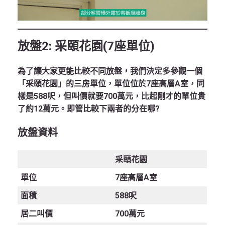
放盤
2:
采頤花園
(7
座單位
)
為了讓大家更能比較不同放盤，我們決定多參觀一個
「采頤花園」的三房單位，單位位於7座高層A室，同
樣是588呎，但叫價就要700萬元，比起剛才的單位貴
了約12萬元。即管比較下兩者的分在哪?
放盤資料
采頤花園
單位
7
座高層
A
室
面積
588呎
居二叫
價
700萬元