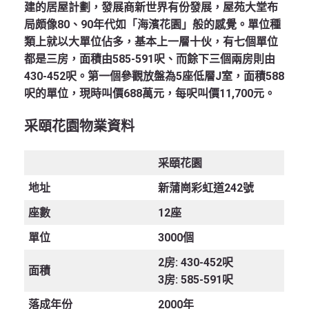
建的居屋計劃，發展商新世界有份發展，屋苑大堂布
局頗像80、90年代如「海濱花園」般的感覺。單位種
類上就以大單位佔多，基本上一層十伙，有七個單位
都是三房，面積由585-591呎、而餘下三個兩房則由
430-452呎。第一個參觀放盤為5座低層J室，面積588
呎的單位，現時叫價688萬元，每呎叫價11,700元。
采頤花園物業資料
采頤花園
地址
新蒲崗彩虹道242號
座數
12座
單位
3000個
2房: 430-452呎
面積
3房: 585-591呎
落成年份
2000年