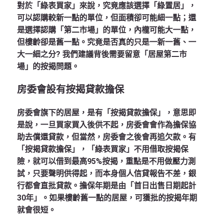
對於「綠表買家」來說，究竟應該選擇「綠置居」，
可以認購較新一點的單位，但面積卻可能細一點；還
是選擇認購「第二市場」的單位，內櫳可能大一點，
但樓齡卻是舊一點。究竟是否真的只是一新一舊、一
大一細之分? 我們建議背後需要留意「居屋第二市
場」的按揭問題。
房委會設有按揭貸款擔保
房委會旗下的居屋，是有「按揭貸款擔保」，意思即
是說，一旦買家買入後供不起，房委會會作為擔保協
助去償還貸款，但當然，房委會之後會再追欠款。有
「按揭貸款擔保」，「綠表買家」不用借取按揭保
險，就可以借到最高95%按揭，重點是不用做壓力測
試，只要聲明供得起，而本身個人信貸報告不差，銀
行都會直批貸款。擔保年期是由「首日出售日期起計
30年」。如果樓齡舊一點的居屋，可獲批的按揭年期
就會很短。