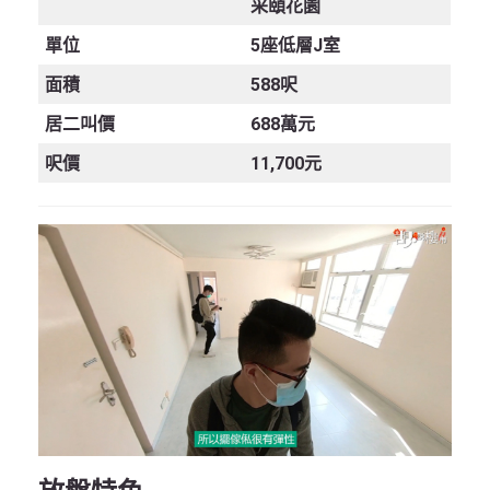
采頤花園
單位
5
座低層
J
室
面積
588呎
居二叫
價
688萬元
呎價
11,700元