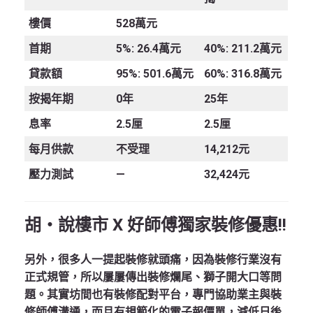
樓價
528萬元
首期
5%: 26.4萬元
40%: 211.2萬元
貸款額
95%: 501.6萬元
60%: 316.8萬元
按揭年期
0年
25年
息率
2.5厘
2.5厘
每月供款
不受理
14,212元
壓力測試
—
32,424元
胡‧說樓市 X 好師傅獨家裝修優惠!!
另外，很多人一提起裝修就頭痛，因為裝修行業沒有
正式規管，所以屢屢傳出裝修爛尾、獅子開大口等問
題。其實坊間也有裝修配對平台，專門協助業主與裝
修師傅溝通，而且有規範化的電子報價單，減低日後