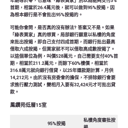
年期等於零，也意味「綠表買家」別以為能夠支付5%
首期，相當於26.4萬元後，就可以做到95%按揭，因
為根本銀行是不會批出95%按揭的。
可能你會問，是否真的沒有辦法? 答案又不是。如果
「綠表買家」真的想買，局部銀行願意以私樓的角度
來批出按揭，即自己支付四成首期，而銀行批出最高
借取六成按揭，但買家就不可以借取高成數按揭了。
以這個單位為例，叫價528萬元，自己需要支付40%首
期，相當於211.2萬元，而餘下60%樓價，相當於
316.8萬元就向銀行借貸，以25年還款期計算，月供
14,212元。由於沒有房委會的擔保，不排除銀行會要
求進行壓力測試，變相月入要有32,424元才可批出貸
款。
鳳鑽苑低層
15
室
私樓角度審批按
95%按揭
揭