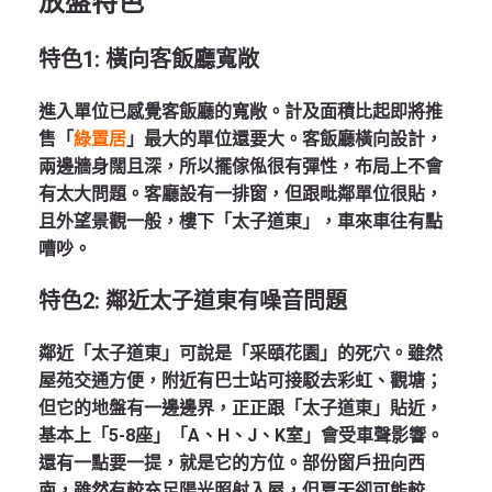
放盤特色
特色
1:
橫向客飯廳
寬敞
進入單位已感覺客飯廳的寬敞。計及面積比起即將推
售「
綠置居
」最大的單位還要大。客飯廳橫向設計，
兩邊牆身闊且深，所以擺傢俬很有彈性，布局上不會
有太大問題。客廳設有一排窗，但跟毗鄰單位很貼，
且外望景觀一般，樓下「太子道東」，車來車往有點
嘈吵。
特色
2:
鄰近太子道東有噪音問題
鄰近「太子道東」可說是「采頤花園」的死穴。雖然
屋苑交通方便，附近有巴士站可接駁去彩虹、觀塘；
但它的地盤有一邊邊界，正正跟「太子道東」貼近，
基本上「5-8座」「A、H、J、K室」會受車聲影響。
還有一點要一提，就是它的方位。部份窗戶扭向西
南，雖然有較充足陽光照射入屋，但夏天卻可能較