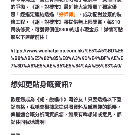
的爭拗。《胡‧說樓市》最近替大家搜羅了獨家優
惠！經指定連結透過
「好師傅」
，成功配對並簽約裝
修工程，《胡‧說樓市》將提供無上限獎賞，每$10
萬裝修費，可獲得價值$300的超市現金券！詳情可點
擊以下連結前往！
https://www.wuchatprop.com.hk/%E5%A5%BD%E5
%B8%AB%E5%82%85%E8%A3%9D%E4%BF%AE%E
7%8D%A8%E5%AE%B6%E5%84%AA%E6%83%A0/
想知更貼身嘅資訊?
歡迎您成為《胡‧說樓市》嘅谷友！只要透過以下登
記表格，我哋會根據您提供嘅資料及感興趣的範疇，
俾最適合嘅分析同資訊您，如果有咩想知或意見，都
記住同我哋講啊!