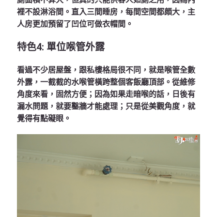
裡不設淋浴間。直入三間睡房，每間空間都頗大，主
人房更加預留了凹位可做衣帽間。
特色
4:
單位喉管外露
看過不少居屋盤，跟私樓格局很不同，就是喉管全數
外露，一截截的水喉管橫跨整個客飯廳頂部。從維修
角度來看，固然方便；因為如果走暗喉的話，日後有
漏水問題，就要鑿牆才能處理；只是從美觀角度，就
覺得有點礙眼。