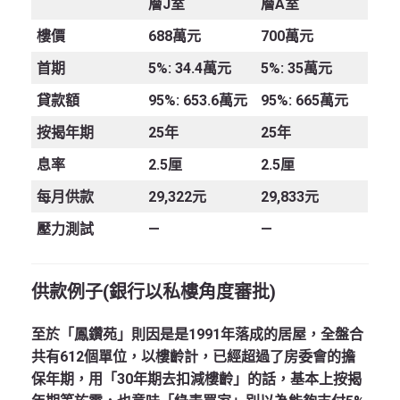
層
J
室
層
A
室
樓價
688萬元
700萬元
首期
5%: 34.4萬元
5%: 35萬元
貸款額
95%: 653.6萬元
95%: 665萬元
按揭年期
25年
25年
息率
2.5厘
2.5厘
每月供款
29,322元
29,833元
壓力測試
—
—
供款例子
(
銀行以私樓角度審批
)
至於「鳳鑽苑」則因是是1991年落成的居屋，全盤合
共有612個單位，以樓齡計，已經超過了房委會的擔
保年期，用「30年期去扣減樓齡」的話，基本上按揭