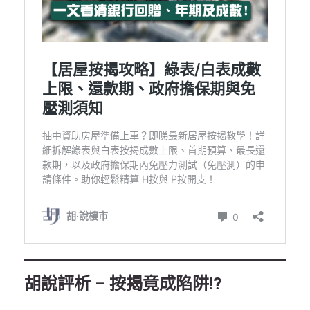
胡說評析 – 按揭竟成陷阱!?