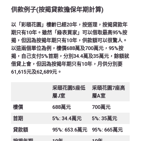
供款例子
(
按揭貸款擔保年期計算
)
以「彩頤花園」樓齡已經20年，按道理，按揭貸款年
期只有10年。雖然「綠表買家」可以借取最高95%按
揭，但因為按揭年期只有10年，供款額可以很驚人。
以這兩個單位為例，樓價688萬及700萬元，95%按
揭，自己支付5%首期，分別34.4萬及35萬元，餘額就
借貸上會，但因為按揭年期只有10年，月供分別要
61,615元及62,689元。
采頤花園
5
座低
采頤花園
7
座高
層
J
室
層
A
室
樓價
688萬元
700萬元
首期
5%: 34.4萬元
5%: 35萬元
貸款額
95%: 653.6萬元
95%: 665萬元