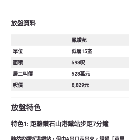
放盤資料
鳳鑽苑
單位
低層15室
面積
598呎
居二叫
價
528萬元
呎價
8,829元
放盤特色
特色
1:
距離鑽石山港鐵站步距
7
分鐘
雖然說鄰近港鐵站，但由A出口走出來，經過「荷里