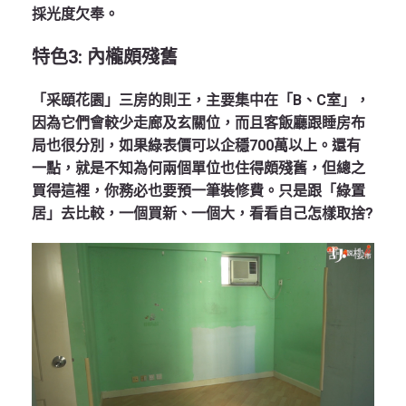
採光度欠奉。
特色
3:
內櫳頗殘舊
「采頤花園」三房的則王，主要集中在「B、C室」，
因為它們會較少走廊及玄關位，而且客飯廳跟睡房布
局也很分別，如果綠表價可以企穩700萬以上。還有
一點，就是不知為何兩個單位也住得頗殘舊，但總之
買得這裡，你務必也要預一筆裝修費。只是跟「綠置
居」去比較，一個買新、一個大，看看自己怎樣取捨?