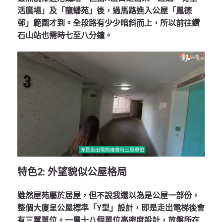
活廣場」及「龍蟠苑」後，過馬路進入公屋「鳳德
邨」範圍才到。全段路有少少暗斜而上，所以前往鑽
石山站也需時七至八分鐘。
特色
2:
外望貌似公屋格局
雖然屋苑屬於居屋，但不說我還以為是公屋一部份。
整個大廈呈公屋標準「Y型」設計，即是走出電梯後會
有三翼單位。一層十八個單位高密度設計，放盤所在