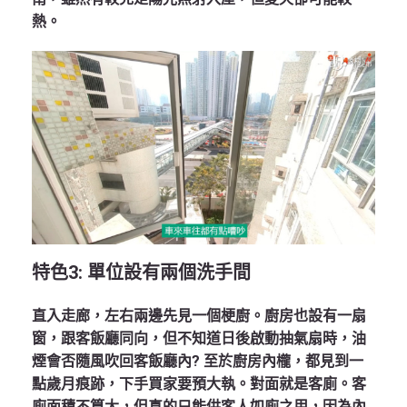
熱。
特色
3:
單位設有兩個洗手間
直入走廊，左右兩邊先見一個梗廚。廚房也設有一扇
窗，跟客飯廳同向，但不知道日後啟動抽氣扇時，油
煙會否隨風吹回客飯廳內? 至於廚房內櫳，都見到一
點歲月痕跡，下手買家要預大執。對面就是客廁。客
廁面積不算大，但真的只能供客人如廁之用，因為內