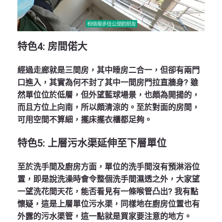
特色
4:
房間
偌大
經過走廊就是三間房，其中睡房二合一，但卻有兩門
口進入，其實為何不封了其中一間房門拉直牆身? 雖
然單位位於低層，但外望藍球場景，也頗為開揚的，
而且方位上向南，所以頗清涼的。至於對面的房間，
可用空間不算細，擺床擺衣櫃都足夠。
特色
5:
上層污水渠延伸至下層單位
至於洗手間及廚房方面，單位的洗手間沒有預淋浴位
置，即是說洗澡時會令整個洗手間濕透之外，大家望
一望洗花間天花，能否看見有一條喉管凸出? 我有點
懷疑，這是上層單位污水渠，同樣地在廚房位置也有
外露的污水渠管，這一點就是買家要注意的地方。