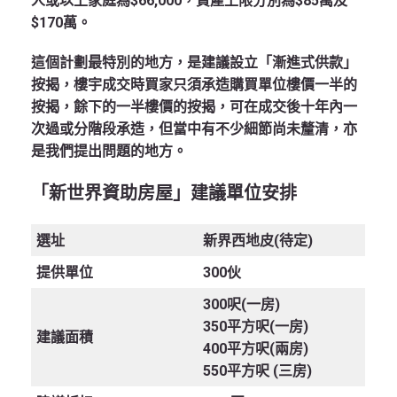
人或以上家庭為$66,000，資產上限分別為$85萬及
$170萬。
這個計劃最特別的地方，是建議設立「漸進式供款」
按揭，樓宇成交時買家只須承造購買單位樓價一半的
按揭，餘下的一半樓價的按揭，可在成交後十年內一
次過或分階段承造，但當中有不少細節尚未釐清，亦
是我們提出問題的地方。
「新世界資助房屋」建議單位安排
選址
新界西地皮(待定)
提供單位
300伙
300呎(一房)
350平方呎(一房)
建議面積
400平方呎(兩房)
550平方呎 (三房)