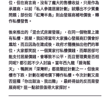
位，但在商言商，沒有了龐大的售樓收益，只是作為
承建商，以前「私人參建居屋計劃」就爆出不少質量
問題；部份如「紅灣半島」則由發展商補地價後，轉
作私樓發售。
後來推出的「混合式房屋發展」，在同一個物業上建
有私樓、居屋，我記得當年大家擔心發展商訂價會好
尷尬，而且因為在建成後，政府才隨機抽出他們的單
位，大家都笑說，一個買家付私樓價錢、而鄰居卻可
能支付居屋價錢，會導致不公平，而且管理費是否相
同呢? 都引起不少人討論。當年西九龍「碧海藍
天」、鴨脷洲「深灣軒」都是類近計劃之一，但後來
樓市下跌，計劃在補地價下轉作私樓。今次計劃又是
否這種「你出鼓油、我出雞」，最終得益的反而是發
展商呢? 這一點就很值得大家探討。