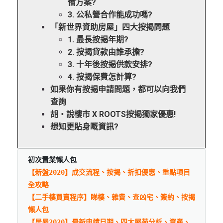
備方案?
3. 公私營合作能成功嗎?
「新世界資助房屋」四大按揭問題
1. 最長按揭年期?
2. 按揭貸款由誰承擔?
3. 十年後按揭供款安排?
4. 按揭保費怎計算?
如果你有按揭申請問題，都可以向我們
查詢
胡‧說樓市 X ROOTS按揭獨家優惠!
想知更貼身嘅資訊?
初次置業懶人包
【新盤2020】成交流程、按揭、折扣優惠、重點項目
全攻略
【二手樓買賣程序】睇樓、雜費、查凶宅、簽約、按揭
懶人包
【居屋2020】最新申請日期、四大屋苑分析、資產、