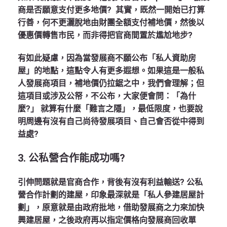
商是否願意支付更多地價? 其實，既然一開始已打算
行善，何不更灑脫地由財團全額支付補地價，然後以
優惠價轉售市民，而非得把官商間置於尷尬地步?
有如此疑慮，因為當發展商不願公布「私人資助房
屋」的地點，這點令人有更多遐想。如果這是一般私
人發展商項目，補地價仍拉鋸之中，我們會理解；但
這項目或涉及公帑，不公布，大家便會問：「為什
麼?」 就算有什麼「難言之隱」，最低限度，也要說
明周邊有沒有自己尚待發展項目、自己會否從中得到
益處?
3.
公私營合作能成功嗎?
引伸問題就是官商合作，背後有沒有利益輸送? 公私
營合作計劃的建屋，印象最深就是「私人參建居屋計
劃」，原意就是由政府批地，借助發展商之力來加快
興建居屋，之後政府再以指定價格向發展商回收單