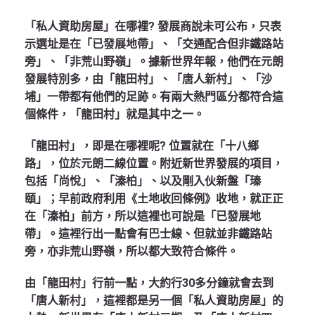
「私人資助房屋」在哪裡? 發展商說未可公布，只表
示選址是在「已發展地帶」、「交通配合但非鐵路站
旁」、「非荒山野嶺」。據新世界年報，他們在元朗
發展特別多，由「龍田村」、「唐人新村」、「沙
埔」一帶都有他們的足跡。有兩大熱門區分都符合這
個條件，「龍田村」就是其中之一。
「龍田村」，即是在哪裡呢? 位置就在「十八鄉
路」，位於元朗二線位置。附近新世界發展的項目，
包括「尚悅」、「溱柏」、以及剛入伙新盤「瑧
頤」；早前政府利用《土地收回條例》收地，就正正
在「溱柏」前方，所以這裡也可說是「已發展地
帶」。這裡行出一點會有巴士線、但就並非鐵路站
旁，亦非荒山野嶺，所以都大致符合條件。
由「龍田村」行前一點，大約行30多分鐘就會去到
「唐人新村」，這裡都是另一個「私人資助房屋」的