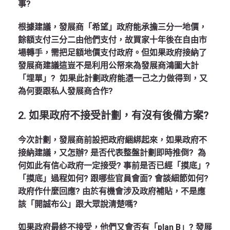
事?
根據建議，發展商「希望」政府能承擔三分一地價，
餘額支付三分二由他們支付，故買家十年後在自由市
場轉手，需把足額地價支付政府。但如果政府接納了
發展商建議這豈不是利用公帑來為發展商鴻圖大計
「埋單」? 如果此計劃政府能憑一己之力做得到，又
為何要跟私人發展商合作?
2.
如果政府不接受計劃，有沒有後備方案?
今次計劃，發展商前設把政府綑綁起來，如果政府不
接納建議，又怎辦? 是否代表整盤計劃即時推倒? 為
何如此有信心政府一定接受? 事前是否已經「摸底」?
「摸底」過程如何? 跟哪些官員會面? 會談細節如何?
政府作什麼回應? 由於有機會涉及政府補貼，不是應
該「開誠布公」跟大眾說清楚嗎?
如果政府最終不接受，他們又會否有「plan B」? 發展