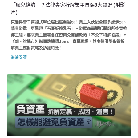
「魔鬼條約」？法律專家拆解業主自保3大關鍵 (附影
片)
東涌昇薈千萬複式單位爆出嚴重漏水！業主入伙後全屋多處滲水、
牆身發霉，更驚現「石膏板鐘乳石」。發展商南豐拆爛廁所後竟煞
停工程，要求業主簽署含保密與免責條款的「不公平和解協議」。
《胡‧說樓市》聯同驗樓師Joe sir直擊現場，並由律師梁永鏗拆
解業主應對策略及訴訟時效！
繼續閱讀