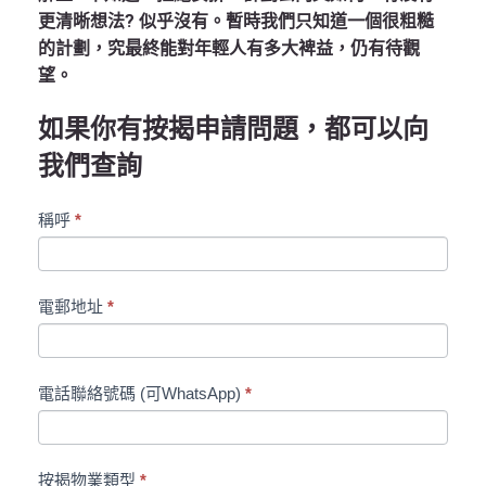
更清晰想法? 似乎沒有。暫時我們只知道一個很粗糙
的計劃，究最終能對年輕人有多大裨益，仍有待觀
望。
如果你有按揭申請問題，都可以向
我們查詢
Roots
稱呼
*
聯
絡
表
電郵地址
*
格
電話聯絡號碼 (可WhatsApp)
*
按揭物業類型
*