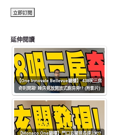
延伸閱讀
【One Innovale Bellevue驗樓】 438呎三房
奇則開箱! 睡房竟放開放式廚房旁!? (附影片)
【Monaco One驗樓】門口玄關竟長達3米!?