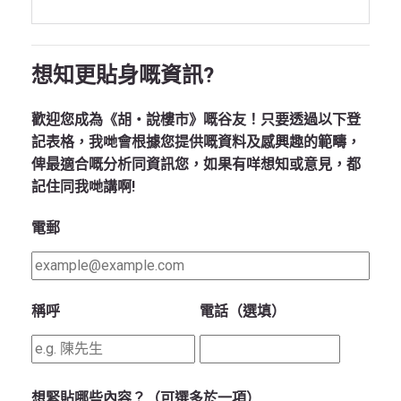
想知更貼身嘅資訊?
歡迎您成為《胡‧說樓市》嘅谷友！只要透過以下登
記表格，我哋會根據您提供嘅資料及感興趣的範疇，
俾最適合嘅分析同資訊您，如果有咩想知或意見，都
記住同我哋講啊!
電郵
稱呼
電話（選填）
想緊貼哪些內容？（可選多於一項）