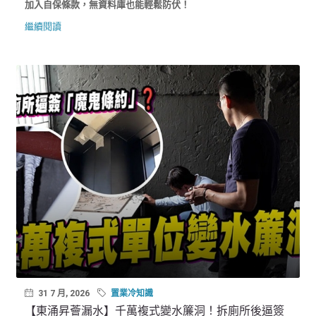
加入自保條款，無資料庫也能輕鬆防伏！
繼續閱讀
31 7 月, 2026
置業冷知識
【東涌昇薈漏水】千萬複式變水簾洞！拆廁所後逼簽