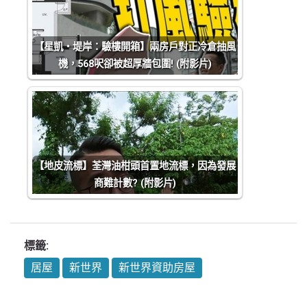
【星凱‧堤岸：驗樓開箱】兩房戶對正冷倉抽風
機，568呎卻被超厚牆包圍! (附影片)
【地皮流標】荃灣油柑頭首置地流標，因為發展
商難計數? (附影片)
標籤:
居屋
新世界
新世界資助房屋