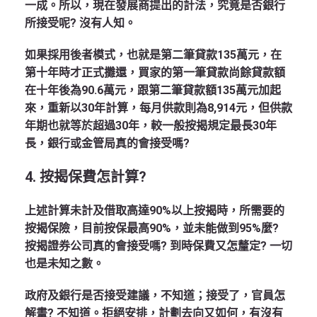
一成。所以，現在發展商提出的計法，究竟是否銀行
所接受呢? 沒有人知。
如果採用後者模式，也就是第二筆貸款135萬元，在
第十年時才正式攤還，買家的第一筆貸款尚餘貸款額
在十年後為90.6萬元，跟第二筆貸款額135萬元加起
來，重新以30年計算，每月供款則為8,914元，但供款
年期也就等於超過30年，較一般按揭規定最長30年
長，銀行或金管局真的會接受嗎?
4.
按揭保費怎計算?
上述計算未計及借取高達90%以上按揭時，所需要的
按揭保險，目前按保最高90%，並未能做到95%麼?
按揭證券公司真的會接受嗎? 到時保費又怎釐定? 一切
也是未知之數。
政府及銀行是否接受建議，不知道；接受了，官員怎
解畫? 不知道。拒絕安排，計劃去向又如何，有沒有