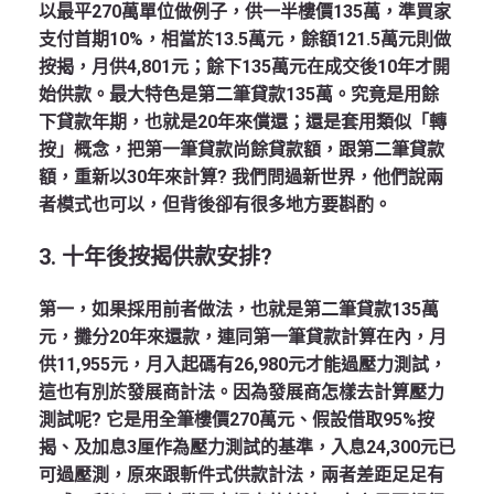
以最平270萬單位做例子，供一半樓價135萬，準買家
支付首期10%，相當於13.5萬元，餘額121.5萬元則做
按揭，月供4,801元；餘下135萬元在成交後10年才開
始供款。最大特色是第二筆貸款135萬。究竟是用餘
下貸款年期，也就是20年來償還；還是套用類似「轉
按」概念，把第一筆貸款尚餘貸款額，跟第二筆貸款
額，重新以30年來計算? 我們問過新世界，他們說兩
者模式也可以，但背後卻有很多地方要斟酌。
3.
十年後按揭供款安排?
第一，如果採用前者做法，也就是第二筆貸款135萬
元，攤分20年來還款，連同第一筆貸款計算在內，月
供11,955元，月入起碼有26,980元才能過壓力測試，
這也有別於發展商計法。因為發展商怎樣去計算壓力
測試呢? 它是用全筆樓價270萬元、假設借取95%按
揭、及加息3厘作為壓力測試的基準，入息24,300元已
可過壓測，原來跟斬件式供款計法，兩者差距足足有