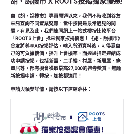
胡‧說樓市 X ROOTS按揭獨家優惠!
自《胡‧說樓市》專頁開通以來，我們不時收到谷友
來訊查詢不同置業疑難，當中按揭是最常遇見的問
題。有見及此，我們連同網上一站式樓按比較平台
「ROOTS上會」找來獨家按揭優惠！《胡‧說樓市》
谷友將尊享AI按揭評估，輸入所須資料後，可得悉自
己的可負擔樓價，提升上會機率，而透過指定連結成
功申請按揭，包括新盤、二手樓、村屋、新居屋、綠
置居等，都有機會獲取最高$7,000的禮券獎賞，無論
新按揭申請、轉按、加按都適用！
申請與領獎詳情，請按以下連結跳往：