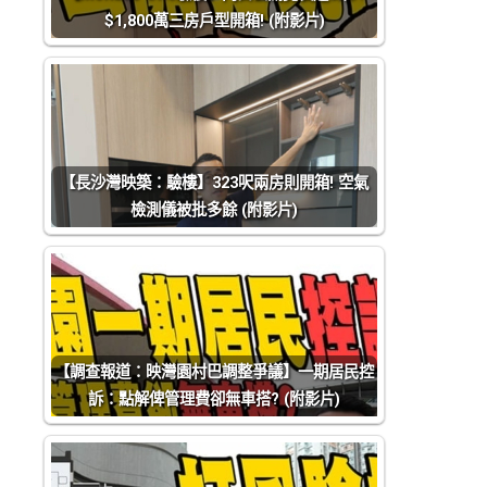
$1,800萬三房戶型開箱! (附影片)
【長沙灣映築：驗樓】323呎兩房則開箱! 空氣
檢測儀被批多餘 (附影片)
【調查報道：映灣園村巴調整爭議】一期居民控
訴：點解俾管理費卻無車搭? (附影片)