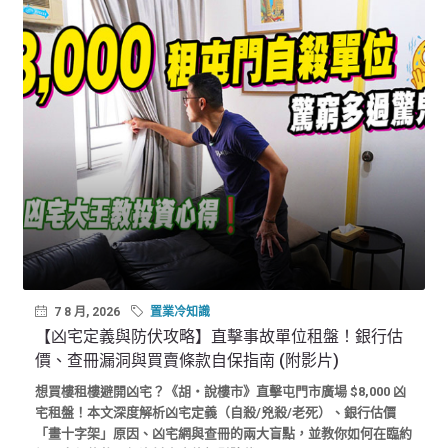
7 8 月, 2026
置業冷知識
【凶宅定義與防伏攻略】直擊事故單位租盤！銀行估
價、查冊漏洞與買賣條款自保指南 (附影片)
想買樓租樓避開凶宅？《胡‧說樓市》直擊屯門市廣場 $8,000 凶
宅租盤！本文深度解析凶宅定義（自殺/兇殺/老死）、銀行估價
「畫十字架」原因、凶宅網與查冊的兩大盲點，並教你如何在臨約