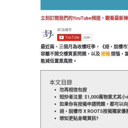
立刻訂閱我們的YouTube頻道，觀看最新
最近兩、三個月為收樓旺季，《胡‧說樓市
容離不開交樓質素問題，以及
按揭
煩惱，
能減低置業風險。
本文目錄
勿再相信包按
短炒者注意: $1,000萬物業尤其小
如果你有按揭申請問題，都可以
胡‧說樓市 X ROOTS按揭獨家優惠
想知更貼身嘅資訊?