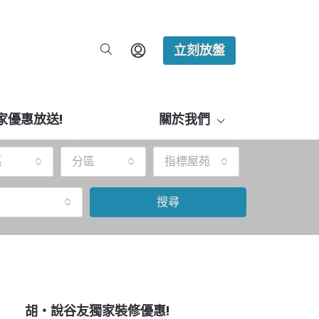
立刻放盤
家優惠放送!
關於我們
區
分區
指標屋苑
搜尋
胡‧說谷友獨家裝修優惠!