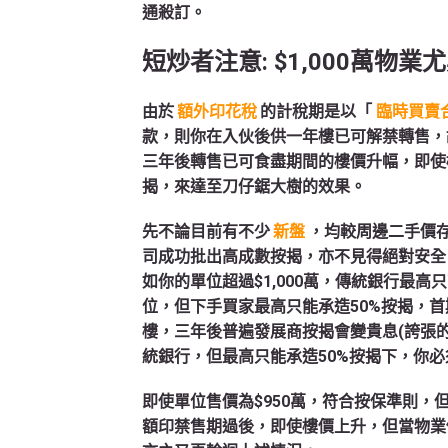
通殺訂。
短炒者注意: $1,000
萬物業尤
由於
額外印花稅
的計稅期是以「
臨時買賣
款，則你在入伙後供一年樓已可解禁轉售，
三年後轉售已可食盡期間的樓價升幅，即使
揭，來達至刀仔鋸大樹的效果。
先不論目前有不少
新盤
，均較周邊二手價
司成功批出高成數按揭，亦不見得絕對安全。要
如你的單位超過$1,000萬，傳統銀行最高
位，但下手買家最高只能承造50%按揭，
樓，三年後普遍發展商按揭會變貴息(誇張的可
統銀行，但最高只能承造50%按揭下，你
即使單位售價為$950萬，符合按保準則
額印禁售期過後，即使樓價上升，但當物業價