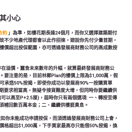
其小心
合約
」為準，如樓花期長達24個月，而你又選擇建築期付
故不少地產代理都會以此作招徠，遊說你先付少量首期，
樓價超出按保範圍，亦可透過發展商財務公司的高成數按
存在溢價，蠶食未來數年的升幅，就算最終發展商財務公
注意的是，目前林鄭Plan的樓價上限為$1,000萬，假
只可承造50%按揭，即使你成功以發展商90%一按購買單
首期要求相當高，無疑令接貨難度大增，但同時你要繼續供
以高至P+2.5厘)，屆時你只有兩個選項: 一、轉按至傳
必須補回數百萬本金；二、繼續供樓捱貴息。
，但如你未能成功申請按保，而須透過發展商財務公司上會，
格超出$1,000萬，下手買家最高亦只能借50%按揭，換