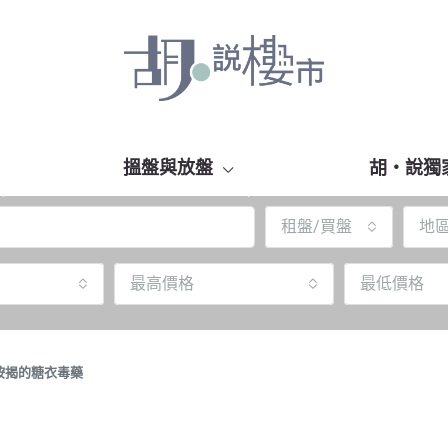
搵盤與放盤
胡‧說獨
租盤/買盤
地
最高價格
最低價格
按揭的糖衣毒藥