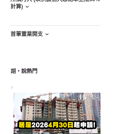
計算)
首筆置業開支
胡‧說熱門