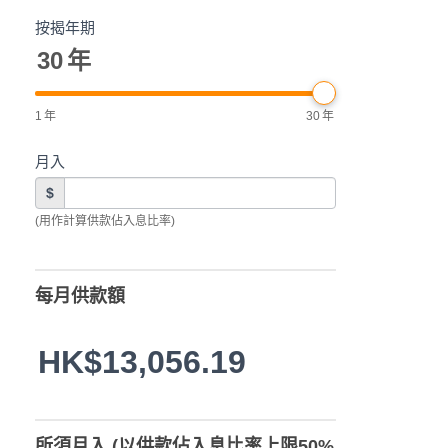
按揭年期
30
年
1
年
30
年
月入
$
(用作計算供款佔入息比率)
每月供款額
HK$13,056.19
所須月入 (以供款佔入息比率上限50%