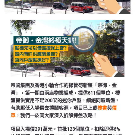
帝國集團及香港小輪合作的掃管笏新盤「帝御．金
灣」，第一期由兩座物業組成，提供611個單位，樓
盤提供實用不足200呎的迷你戶型，細絕同區新盤，
有助壓低入場價去擴闊客源，項目已上載
樓書
與
價
單
，我們一於同大家深入拆解揀盤攻略！
項目入場價291萬元，首批123個單位，扣除即供6%