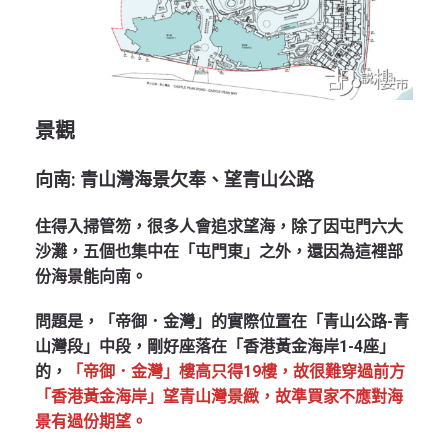
景觀
向南
:
青山灣海景欠奉、望青山公路
住得入掃管笏，很多人會追求望海，除了因屯門六大
沙灘，五個也集中在「屯門東」之外，還因為這裡部
份海景能向南。
問題是，「帝御．金灣」的實際位置在「青山公路-青
山灣段」中段，剛好座落在「香港黃金海岸1-4座」
的，
「帝御．金灣」樓高只得19樓，故很難穿過前方
「香港黃金海岸」望青山灣景緻，故準買家不應對海
景有過份期望。