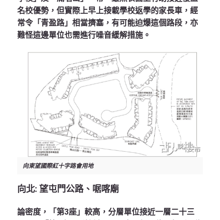
名校優勢，但實際上早上接載學校返學的家長車，經
常令「青盈路」相當擠塞，有可能迫爆這個路段，亦
難怪這邊單位也需進行噪音緩解措施。
向東望國際紅十字路會用地
向北: 望屯門公路、啹喀廟
論密度，「第3座」較高，分層單位接近一層二十三