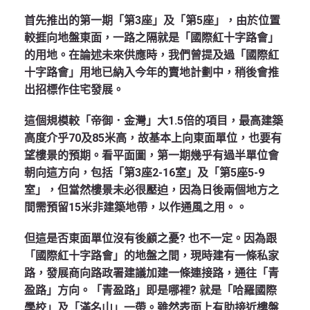
首先推出的第一期「第3座」及「第5座」，由於位置
較捱向地盤東面，一路之隔就是「國際紅十字路會」
的用地。在論述未來供應時，我們曾提及過「國際紅
十字路會」用地已納入今年的賣地計劃中，稍後會推
出招標作住宅發展。
這個規模較「帝御．金灣」大1.5倍的項目，最高建築
高度介乎70及85米高，故基本上向東面單位，也要有
望樓景的預期。看平面圖，第一期幾乎有過半單位會
朝向這方向，包括「第3座2-16室」及「第5座5-9
室」，但當然樓景未必很壓迫，因為日後兩個地方之
間需預留15米非建築地帶，以作通風之用。。
但這是否東面單位沒有後顧之憂? 也不一定。因為跟
「國際紅十字路會」的地盤之間，現時建有一條私家
路，發展商向路政署建議加建一條連接路，通往「青
盈路」方向。「青盈路」即是哪裡? 就是「哈羅國際
學校」及「滿名山」一帶。雖然表面上有助接近樓盤