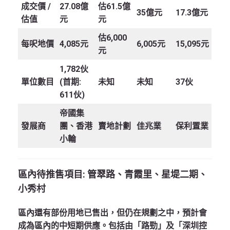
成交價
/
27.08億
估61.5億
35億元
17.3億元
估值
元
元
估6,000
每呎地價
4,085元
6,005元
15,095元
元
1,782伙
單位數目
(首期:
未知
未知
37伙
611伙)
帝國集
發展商
團、香港
賣地計劃
佳兆業
保利置業
小輪
區內待推售項目
:
管翠路、青霞里、星堤二期、
小秀村
區內還有部份用地已售出，但仍在規劃之中，預計會
成為區內的中短期供應。包括由「路勁」及「深圳控