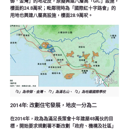
御．金灣」的地址皮，原擬興建八層高「GIC」設施，
樓面約24.8萬呎；毗鄰現時為「國際紅十字路會」的
用地也興建八層高設施，樓面28.9萬呎。
「3」為帝御．金灣、「7」為滿名山、「2」為哈羅國際學校
2014
年
:
改劃住宅發展，地皮一分為二
在2014年，政為為滿足長策會十年建屋48萬伙的目
標，開始要求規劃署不斷改劃「政府、機構及社區」