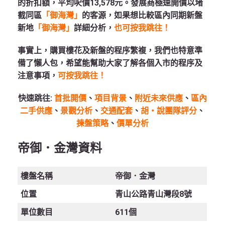
的折扣額，平均呎價13,578元。發展商極速開價以堵
截同區
「御海灣」
的客源，如果想比較區內同期新盤
新地
「御海灣」
詳細分析，
也可按我跳往！
事實上，購買樓花及新盤的程序繁複，我們也特意準
備了懶人包，希望能幫助大家了解各個入市的程序及
注意事項，
可按我跳往！
快速跳往:
首批開價
、
項目背景
、
附近未來供應
、
區內
二手供應
、
景觀分析
、
交通配套
、
胡‧說團隊評分
、
揀盤策略
、
價單分析
帝御．金灣
資料
樓盤名稱
帝御．金灣
位置
青山公路青山灣段8號
單位數目
611個