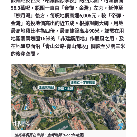
該幅地皮位於「哈羅國際學校」的西北面，可建樓面
58.3萬呎，範圍一直由「帝御．金灣」左旁，延伸至
「棕月灣」後方，每呎地價高達6,005元，較「帝御．
金灣」的投地價高出約近五成。根據規劃大綱，用地
最高地積比率為四倍，最高建築高度90米，並需在用
地開闢兩塊闊15米的「非建築用地」作通風之用，及
在地盤東面沿「青山公路-青山灣段」闢設至少闊三米
的後移空間。
佳兆業項目在帝御．金灣毗鄰 (Google地圖)