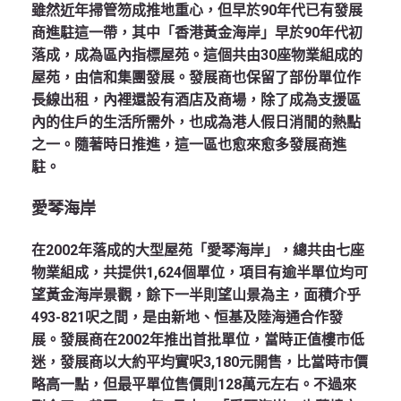
雖然近年掃管笏成推地重心，但早於90年代已有發展
商進駐這一帶，其中「香港黃金海岸」早於90年代初
落成，成為區內指標屋苑。這個共由30座物業組成的
屋苑，由信和集團發展。發展商也保留了部份單位作
長線出租，內裡還設有酒店及商場，除了成為支援區
內的住戶的生活所需外，也成為港人假日消閒的熱點
之一。隨著時日推進，這一區也愈來愈多發展商進
駐。
愛琴海岸
在2002年落成的大型屋苑「愛琴海岸」，總共由七座
物業組成，共提供1,624個單位，項目有逾半單位均可
望黃金海岸景觀，餘下一半則望山景為主，面積介乎
493-821呎之間，是由新地、恒基及陸海通合作發
展。發展商在2002年推出首批單位，當時正值樓市低
迷，發展商以大約平均實呎3,180元開售，比當時市價
略高一點，但最平單位售價則128萬元左右。不過來