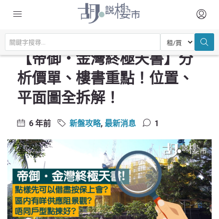
主頁
尋找居所
新盤攻略
【帝御‧金灣終極天書】分析價單、樓書重點！位置、平面圖全拆解！
【帝御‧金灣終極天書】分
析價單、樓書重點！位置、
平面圖全拆解！
6 年前
新盤攻略
,
最新消息
1