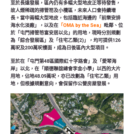
至於長遠發展，區內仍有多幅大型地皮正等待發售，
故人煙稀疏的掃管笏及小欖區，未來人口會持續增
長。當中兩幅大型地皮，包括臨近海邊的「前樂安排
海水化淡廠」，以及在
「OMA by the Sea」
毗鄰、位
於「屯門掃管笏富安居以北」的用地，現時分別規劃
為「綜合發展區」及「住宅乙類(2)」，均可提供126
萬呎及200萬呎樓面，成為日後區內大型項目。
至於在「屯門第48區國際紅十字路會」及「愛琴海
岸」以北，在「順德聯誼總會李金小學」以西的大片
用地，佔地48.09萬呎，亦已改劃為「住宅乙類」用
地，但根據規劃意向，會保留作公營房屋發展。