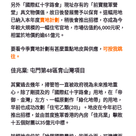
另外「國際紅十字路會」現址存有的「前寶龍軍營
堂」具文物價值，故日後發展需予以保育。這幅用地
已納入本年度
賣地計劃
，稍後會推出招標，亦成為今
年較大規模的一幅住宅官地，市場估值約6,000元呎，
相當於地價約逾61億元。
要看今季賣地計劃有甚麼重點地皮與供應，
可按我跳
往。
佳兆業
:
屯門第
48
區青山灣項目
其實過去幾年，掃管笏一直被政府視為未來推地重
心，除了剛提及的「國際紅十字路會」用地，在「帝
御．金灣」左方、一幅原劃作「綠化地帶」的用地，
早前也成功改劃「住宅乙類(20)」。地皮在今年初已
推出招標，並由首度進軍香港的內房「佳兆業」擊敗
十五個財團以35億元中標。