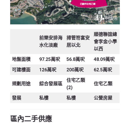
順德聯誼總
前樂安排海
掃管笏富安
會李金小學
水化淡廠
居以北
以西
地盤面積
97.25萬呎
56.8萬呎
48.09萬呎
可建樓面
126萬呎
200萬呎
62.5萬呎
住宅乙類
規劃用途
綜合發展區
住宅乙類
(2)
發展
私樓
私樓
公營房屋
區內二手供應