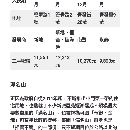
入伙期
月
月
12月
月
管翠路1
管青路2
青發街
青發里9
地址
號
號
28號
號
新地、恒
發展商
新地
基、陸海
南豐
永泰
通
11,550
12,313
二手呎價
10,270元
9,800元
元
元
滿名山
正因為政府自從2011年起，不斷推出屯門東一帶的住
宅用地，也造就了不少新派屋苑逐漸落成。規模最大
要數嘉里的「滿名山」，也被視為可跟「帝御．金
灣」可直接比較的樓盤，事關「滿名山」前身也是
「掃管軍營」的一部份，只不過項目位於公路以北的