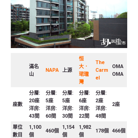
恒
The
滿名
大．
OMA
NAPA
上源
Carm
山
珺瓏
OMA
el
灣
分層:
分層:
分層:
分層:
分層:
20座
5座
5座
6座
2座
座數
2座
洋房:
洋房:
洋房:
洋房:
洋房:
43間
60間
30間
22間
48間
單位
1,100
1,154
1,982
460個
178個
466個
數目
個
個
個