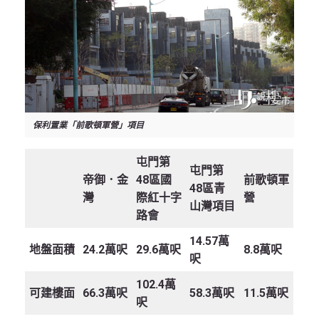
保利置業「前歌頓軍營」項目
屯門第
屯門第
帝御．金
48
區國
前歌頓軍
48
區青
灣
際紅十字
營
山灣項目
路會
14.57萬
地盤面積
24.2萬呎
29.6萬呎
8.8萬呎
呎
102.4萬
可建樓面
66.3萬呎
58.3萬呎
11.5萬呎
呎