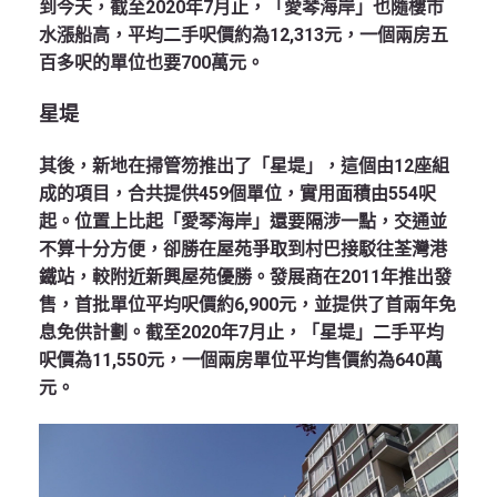
到今天，截至2020年7月止，「愛琴海岸」也隨樓市
水漲船高，平均二手呎價約為12,313元，一個兩房五
百多呎的單位也要700萬元。
星堤
其後，新地在掃管笏推出了「星堤」，這個由12座組
成的項目，合共提供459個單位，實用面積由554呎
起。位置上比起「愛琴海岸」還要隔涉一點，交通並
不算十分方便，卻勝在屋苑爭取到村巴接駁往荃灣港
鐵站，較附近新興屋苑優勝。發展商在2011年推出發
售，首批單位平均呎價約6,900元，並提供了首兩年免
息免供計劃。截至2020年7月止，「星堤」二手平均
呎價為11,550元，一個兩房單位平均售價約為640萬
元。