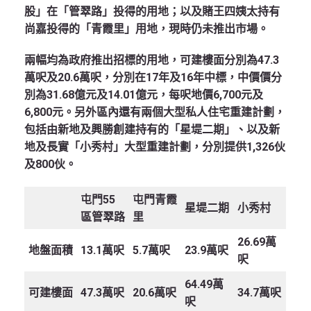
股」在「管翠路」投得的用地；以及賭王四姨太持有
尚嘉投得的「青霞里」用地，現時仍未推出市場。
兩幅均為政府推出招標的用地，可建樓面分別為47.3
萬呎及20.6萬呎，分別在17年及16年中標，中價價分
別為31.68億元及14.01億元，每呎地價6,700元及
6,800元。另外區內還有兩個大型私人住宅重建計劃，
包括由新地及興勝創建持有的「星堤二期」、以及新
地及長實「小秀村」大型重建計劃，分別提供1,326伙
及800伙。
屯門
55
屯門青霞
星堤二期
小秀村
區管翠路
里
26.69萬
地盤面積
13.1萬呎
5.7萬呎
23.9萬呎
呎
64.49萬
可建樓面
47.3萬呎
20.6萬呎
34.7萬呎
呎