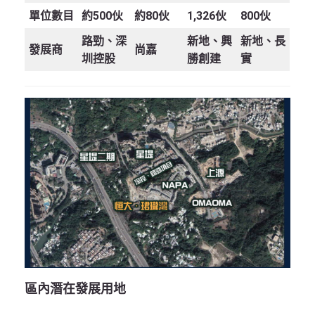
單位數目
約500伙
約80伙
1,326伙
800伙
路勁、深
新地、興
新地、長
發展商
尚嘉
圳控股
勝創建
實
區內潛在發展用地