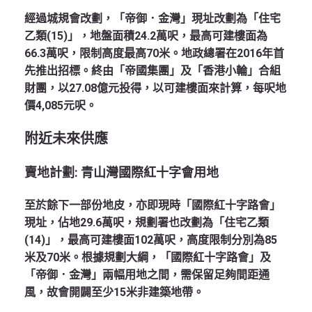
經過城規會改劃，「帝御．金灣」現址改劃為「住宅
乙類(15)」，地盤面積24.2萬呎，最高可建樓面為
66.3萬呎，限制高度最高70米。地政總署在2016年首
先推出招標。終由「帝國集團」及「香港小輪」合組
財團，以27.08億元投得，以可建樓面來計算，每呎地
價4,085元呎。
附近未來供應
賣地計劃
:
青山灣國際紅十字會用地
至於餘下一部份地皮，亦即現時「國際紅十字路會」
現址，佔地29.6萬呎，規劃署也改劃為「住宅乙類
(14)」，最高可建樓面102萬呎，高度限制分別為85
米及70米。根據規劃大綱，「國際紅十字路會」及
「帝御．金灣」兩幅用地之間，需保留足夠間距通
風，故會開闢至少15米非建築地帶。