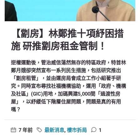
【劏房】林鄭推十項紓困措
施 研推劏房租金管制！
逆權運動後，管治威信蕩然無存的特區政府，特首林
鄭月娥卻突然宣布一系列民生措施，包括研究推出
「劏房租管」，並由運房局會成立工作小組著手研
究。同時宣布尋找社福機構協助，運用「政府、機構
及社區」(GIC)用地，加碼興建5,000間「過渡性房
屋」，以紓緩低下階層住屋問題，問題是真的有用
嗎？
7 年前
最新消息
,
樓市拆局
1