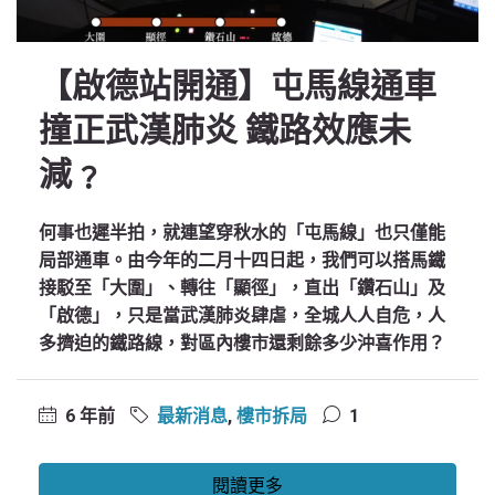
【啟德站開通】屯馬線通車
撞正武漢肺炎 鐵路效應未
減﹖
何事也遲半拍，就連望穿秋水的「屯馬線」也只僅能
局部通車。由今年的二月十四日起，我們可以搭馬鐵
接駁至「大圍」、轉往「顯徑」，直出「鑽石山」及
「啟德」，只是當武漢肺炎肆虐，全城人人自危，人
多擠迫的鐵路線，對區內樓市還剩餘多少沖喜作用？
6 年前
最新消息
,
樓市拆局
1
閱讀更多