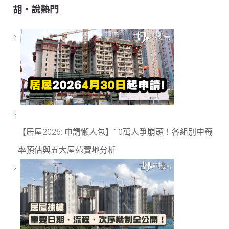
胡‧說熱門
【居屋2026: 申請懶人包】10萬人爭崩頭！各組別中籤
率預估與五大屋苑實地分析