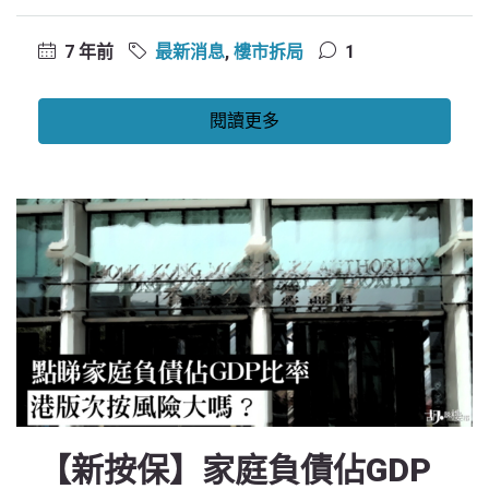
7 年前
最新消息
,
樓市拆局
1
閱讀更多
【新按保】家庭負債佔GDP