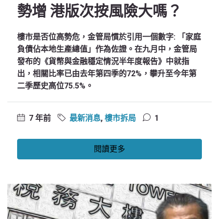
勢增 港版次按風險大嗎？
樓市是否位高勢危，金管局慣於引用一個數字: 「家庭
負債佔本地生產總值」作為佐證。在九月中，金管局
發布的《貨幣與金融穩定情況半年度報告》中就指
出，相關比率已由去年第四季的72%，攀升至今年第
二季歷史高位75.5%。
7 年前
最新消息
,
樓市拆局
1
閱讀更多