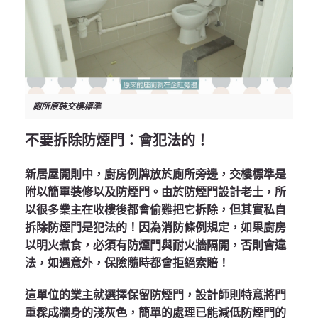
廁所原裝交樓標準
不要拆除防煙門：會犯法的！
新居屋開則中，廚房例牌放於廁所旁邊，交樓標準是
附以簡單裝修以及防煙門。由於防煙門設計老土，所
以很多業主在收樓後都會偷雞把它拆除，但其實私自
拆除防煙門是犯法的！因為消防條例規定，如果廚房
以明火煮食，必須有防煙門與耐火牆隔開，否則會違
法，如遇意外，保險隨時都會拒絕索賠！
這單位的業主就選擇保留防煙門，設計師則特意將門
重髹成牆身的淺灰色，簡單的處理已能減低防煙門的