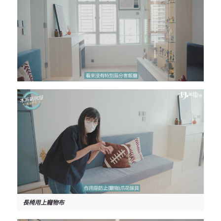
長椅用上寵物布