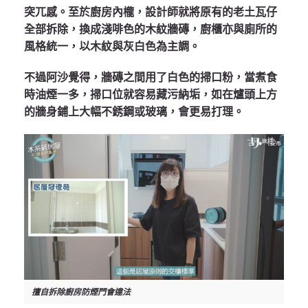
突兀感。至於廚房內櫳，設計師就將原有的老土瓦仔
全部拆除，換成淺啡色的木紋牆磚，廚櫃亦與廁所的
風格統一，以木紋與灰白色為主調。
不過阿沙覺得，牆磚之間用了白色的掃口粉，當煮食
時油煙一多，掃口位就容易藏污納垢，如在爐頭上方
的牆身鋪上大幅不銹鋼或玻璃，會更易打理。
擅自拆除廚房防煙門會違法