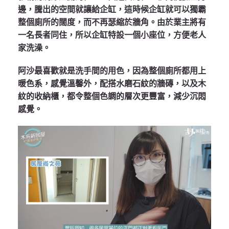
邊，騰出的空間就讓給企缸，這時候企缸就可以獨霸
整個廁所的闊度，而不再瑟縮於牆角。由於業主將有
一名長者同住，所以企缸特設一個小座位，方便老人
家洗澡。
阿沙最喜歡就是洗手間的用色，因為整個廁所都用上
暖色系，感覺溫馨外，配搭水磨石紋的牆磚，以及木
紋的收納櫃，都令整個色調的層次更豐富，減少沉悶
感覺。