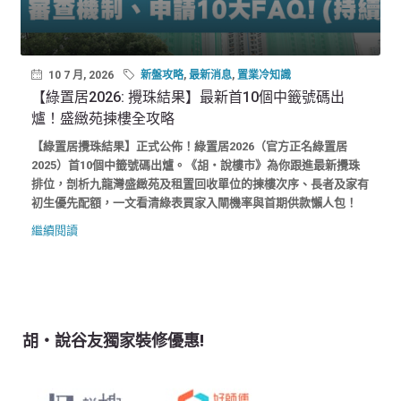
10 7 月, 2026
新盤攻略
,
最新消息
,
置業冷知識
【綠置居2026: 攪珠結果】最新首10個中籤號碼出
爐！盛緻苑揀樓全攻略
【綠置居攪珠結果】正式公佈！綠置居2026（官方正名綠置居
2025）首10個中籤號碼出爐。《胡‧說樓市》為你跟進最新攪珠
排位，剖析九龍灣盛緻苑及租置回收單位的揀樓次序、長者及家有
初生優先配額，一文看清綠表買家入閘機率與首期供款懶人包！
繼續閱讀
胡‧說谷友獨家裝修優惠!