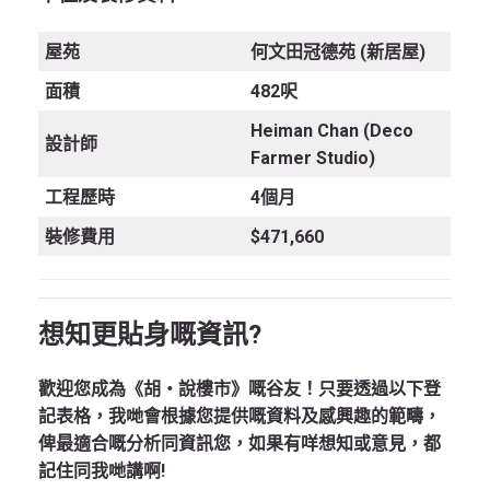
屋苑
何文田冠德苑 (新居屋)
面積
482呎
Heiman Chan (Deco
設計師
Farmer Studio)
工程歷時
4個月
裝修費用
$471,660
想知更貼身嘅資訊?
歡迎您成為《胡‧說樓市》嘅谷友！只要透過以下登
記表格，我哋會根據您提供嘅資料及感興趣的範疇，
俾最適合嘅分析同資訊您，如果有咩想知或意見，都
記住同我哋講啊!