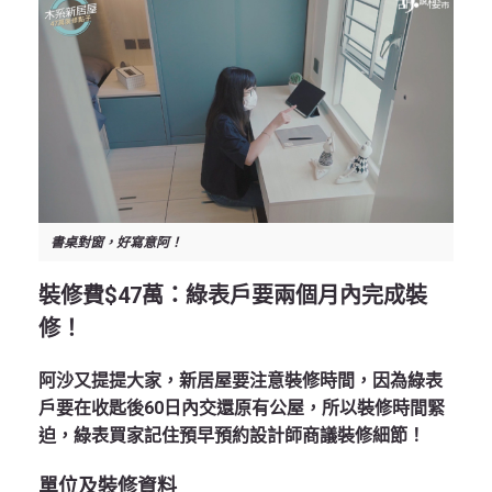
書桌對窗，好寫意阿！
裝修費$47
萬：綠表戶要兩個月內完成裝
修！
阿沙又提提大家，新居屋要注意裝修時間，因為綠表
戶要在收匙後60日內交還原有公屋，所以裝修時間緊
迫，綠表買家記住預早預約設計師商議裝修細節！
單位及裝修資料