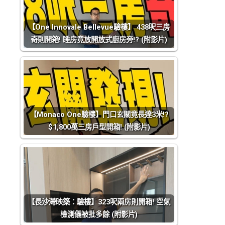
【One Innovale Bellevue驗樓】 438呎三房
奇則開箱! 睡房竟放開放式廚房旁!? (附影片)
【Monaco One驗樓】門口玄關竟長達3米!?
$1,800萬三房戶型開箱! (附影片)
【長沙灣映築：驗樓】323呎兩房則開箱! 空氣
檢測儀被批多餘 (附影片)