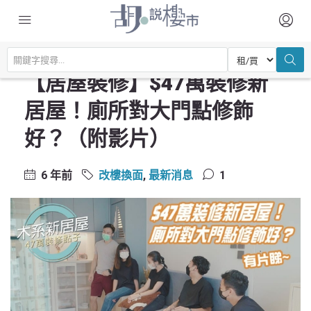
主頁
驗樓及裝修設計
改樓換面
【居屋裝修】$47萬裝修新居屋！廁所對大門點修飾好？（附影片）
【居屋裝修】$47萬裝修新
居屋！廁所對大門點修飾
好？（附影片）
6 年前
改樓換面
,
最新消息
1