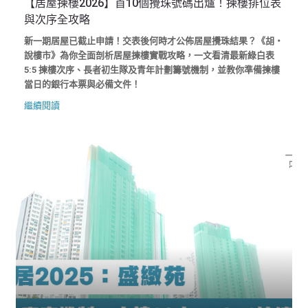
【居屋揀樓2026】首10個攪珠號碼出爐！揀樓排位表
與次序全攻略
新一期居屋已截止申請！交表後何時才公佈居屋攪珠結果？《胡‧
說樓市》為你全面剖析居屋揀樓實戰攻略，一文看清最新綠白表
5:5 揀樓次序、長者初生隊及青年計劃籌號機制，並教你準備揀樓
當日的銀行本票與必備文件！
繼續閱讀