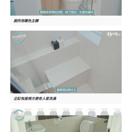
廁所用暖色主調
企缸有座椅方便老人家洗澡