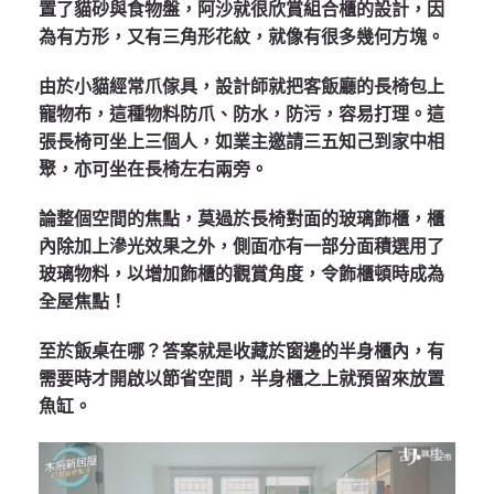
置了貓砂與食物盤，阿沙就很欣賞組合櫃的設計，因
為有方形，又有三角形花紋，就像有很多幾何方塊。
由於小貓經常爪傢具，設計師就把客飯廳的長椅包上
寵物布，這種物料防爪、防水，防污，容易打理。這
張長椅可坐上三個人，如業主邀請三五知己到家中相
聚，亦可坐在長椅左右兩旁。
論整個空間的焦點，莫過於長椅對面的玻璃飾櫃，櫃
內除加上滲光效果之外，側面亦有一部分面積選用了
玻璃物料，以增加飾櫃的觀賞角度，令飾櫃頓時成為
全屋焦點！
至於飯桌在哪？答案就是收藏於窗邊的半身櫃內，有
需要時才開啟以節省空間，半身櫃之上就預留來放置
魚缸。