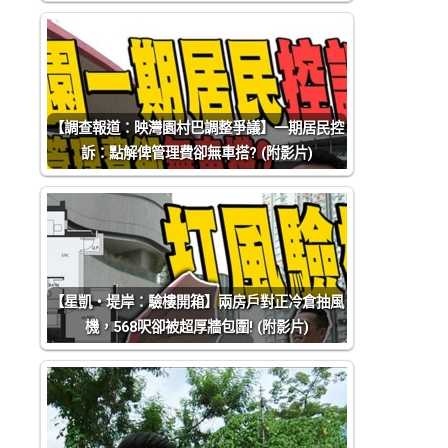
【調查報道：映灣園村巴調整爭議】一期居民控
訴：點解俾管理費卻無車搭? (附影片)
【星凱‧堤岸：驗樓開箱】兩房戶對正冷倉抽風
機，568呎卻被超厚牆包圍! (附影片)