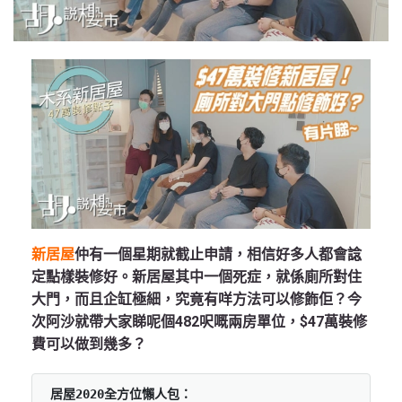
新居屋
仲有一個星期就截止申請，相信好多人都會諗
定點樣裝修好。新居屋其中一個死症，就係廁所對住
大門，而且企缸極細，究竟有咩方法可以修飾佢？今
次阿沙就帶大家睇呢個482呎嘅兩房單位，$47萬裝修
費可以做到幾多？
居屋2020全方位懶人包：