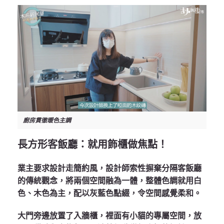
廚房貫徹暖色主調
長方形客飯廳：就用飾櫃做焦點！
業主要求設計走簡約風，設計師索性摒棄分隔客飯廳
的傳統觀念，將兩個空間融為一體，整體色調就用白
色、木色為主，配以灰藍色點綴，令空間感覺柔和。
大門旁邊放置了入牆櫃，裡面有小貓的專屬空間，放