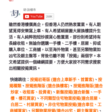
雖然香港樓價高企，但香港人仍然熱衷置業。有人期
望覓得安樂窩上車、有人希望細屋搬大屋換樓提升生
活，有人純粹抱短炒摸貨心態置業，部份則希望持有
長線收租。無論你選購一手樓、二手樓，居屋、抑或
購入車位、工商舖，以至海外物業，甚至另類物業如
凶宅及銀主盤等，背後也離不開「按揭」兩個字。本
文希望提供一個總綱提要，方便大家按不同需求搜索
出相關按揭資訊。
快速跳往：
按揭初哥版 (適合上車新手、首置客)
、
按
揭種類
、
按揭進階版 (適合換樓客)
、
按揭進階版(適合
炒家、收租客、投資者)
、
新盤按揭(適合新盤、一手
樓、樓花買家)
、
不同類型住宅物業按揭(適合居屋、
白居二、村屋買家)
、
非住宅物業按揭(適合車位、工
商舖買家)
、
另類物業按揭(適合凶宅、銀主盤買家)
、